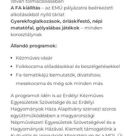
István tolmácsolásában
A FA kiállítás
– az EMÜ pályázatra beérkezett
alkotásokból nyíló tárlat
Gyerekfoglalkozások, óriáskifestő, népi
matatófal, gólyalábas játékok
– minden
korosztálynak
Állandó programok:
Kézműves vásár
Folkkocsma előadásokkal és beszélgetésekkel
Fa-tematikájú bemutatók, divatshow,
mesekocsma és még sok minden más
A programot idén is az Erdélyi Kézműves
Egyesületek Szövetsége és az Erdélyi
Hagyományok Háza Alapítvány szervezi szoros
együttműködésben a magyarországi
Népművészeti Egyesületek Szövetségével és a
Hagyományok Házával. Kiemelt támogatónk a
Kulturális és Innovációs Minisztérium és a MOL Új