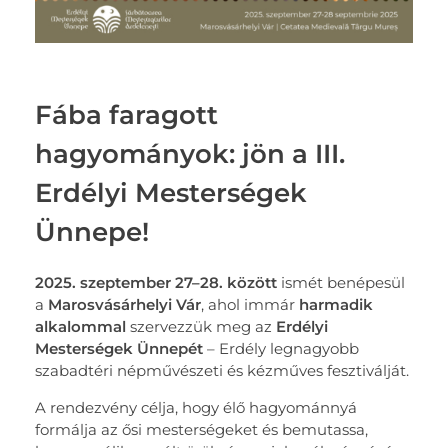
Fába faragott
hagyományok: jön a III.
Erdélyi Mesterségek
Ünnepe!
2025. szeptember 27–28. között
ismét benépesül
a
Marosvásárhelyi Vár
, ahol immár
harmadik
alkalommal
szervezzük meg az
Erdélyi
Mesterségek Ünnepét
– Erdély legnagyobb
szabadtéri népművészeti és kézműves fesztiválját.
A rendezvény célja, hogy élő hagyománnyá
formálja az ősi mesterségeket és bemutassa,