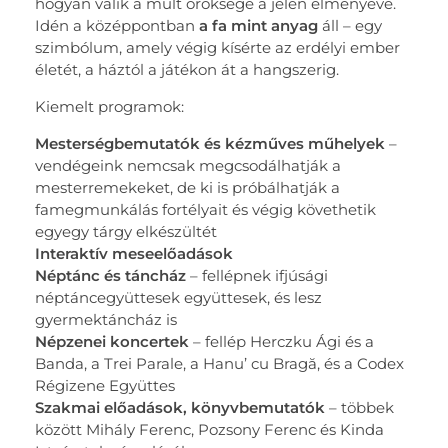
hogyan válik a múlt öröksége a jelen élményévé.
Idén a középpontban
a fa mint anyag
áll – egy
szimbólum, amely végig kísérte az erdélyi ember
életét, a háztól a játékon át a hangszerig.
Kiemelt programok:
Mesterségbemutatók és kézműves műhelyek
–
vendégeink nemcsak megcsodálhatják a
mesterremekeket, de ki is próbálhatják a
famegmunkálás fortélyait és végig követhetik
egyegy tárgy elkészültét
Interaktív meseelőadások
Néptánc és táncház
– fellépnek ifjúsági
néptáncegyüttesek együttesek, és lesz
gyermektáncház is
Népzenei koncertek
– fellép Herczku Ági és a
Banda, a Trei Parale, a Hanu’ cu Bragă, és a Codex
Régizene Együttes
Szakmai előadások, könyvbemutatók
– többek
között Mihály Ferenc, Pozsony Ferenc és Kinda