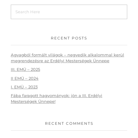
RECENT POSTS
Agyagból formált világok – negyedik alkalommal kerül
megrendezésre az Erdélyi Mesterségek Ünnepe
III. EMÜ – 2025
II EMÜ – 2024
I. EMÜ – 2023
Fába faragott hagyományok: jön a III. Erdélyi
Mesterségek Ünnepe!
RECENT COMMENTS