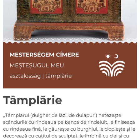
Tâmplărie
„Tâmplarul (dulgher de lăzi, de dulapuri) netezește
scândurile cu rindeaua pe banca de rindeluit, le finisează
cu rindeaua fină, le găurește cu burghiul, le cioplește și le
decorează cu cuțitul de sculptat, le îmbină cu clei și cu