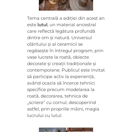
n
Tema centrală a ediției din acest an
l
este
lutul
, un material ancestral
care reflectă legătura profundă
dintre om și natură. Universul
u
olăritului și al ceramicii se
regăsește în întregul program, prin
t
vase lucrate la roată, obiecte
decorate și creații tradiționale și
–
contemporane. Publicul este invitat
să participe activ la experiență,
având ocazia să încerce tehnici
S
specifice precum modelarea la
roată, decorarea, tehnica de
ă
„scriere” cu cornul, descoperind
astfel, prin propriile mâini, magia
r
lucrului cu lutul.