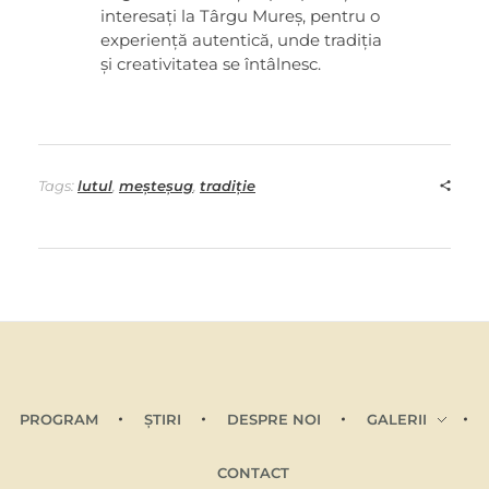
e
interesați la Târgu Mureș, pentru o
experiență autentică, unde tradiția
ș
și creativitatea se întâlnesc.
t
e
Tags:
lutul
,
meșteșug
,
tradiție
ș
u
g
u
PROGRAM
ŞTIRI
DESPRE NOI
GALERII
r
CONTACT