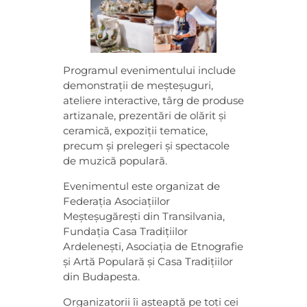
b
ă
t
Programul evenimentului include
demonstrații de meșteșuguri,
o
ateliere interactive, târg de produse
artizanale, prezentări de olărit și
ceramică, expoziții tematice,
a
precum și prelegeri și spectacole
de muzică populară.
r
Evenimentul este organizat de
Federația Asociațiilor
e
Meșteșugărești din Transilvania,
Fundația Casa Tradițiilor
a
Ardelenești, Asociația de Etnografie
și Artă Populară și Casa Tradițiilor
M
din Budapesta.
Organizatorii îi așteaptă pe toți cei