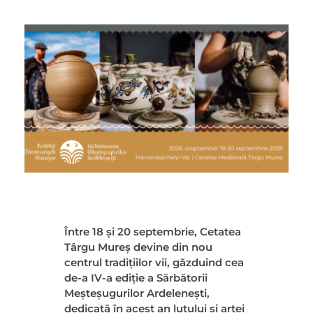
L
Între 18 și 20 septembrie, Cetatea
Târgu Mureș devine din nou
u
centrul tradițiilor vii, găzduind cea
de-a IV-a ediție a Sărbătorii
m
Meșteșugurilor Ardelenești,
dedicată în acest an lutului și artei