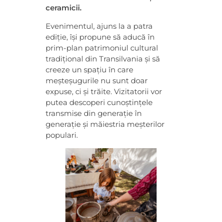
ceramicii.
i
Evenimentul, ajuns la a patra
c
ediție, își propune să aducă în
prim-plan patrimoniul cultural
tradițional din Transilvania și să
r
creeze un spațiu în care
meșteșugurile nu sunt doar
e
expuse, ci și trăite. Vizitatorii vor
putea descoperi cunoștințele
a
transmise din generație în
generație și măiestria meșterilor
populari.
t
e
d
i