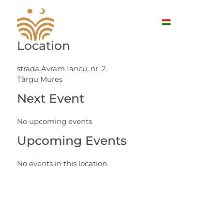
Location
IV. Sărbătoarea Meşteşugurilor Ardeleneşti
19-20 Septembrie 2026, Târgu Mureș
strada Avram Iancu, nr. 2.
Târgu Mureș
Next Event
No upcoming events
Upcoming Events
No events in this location