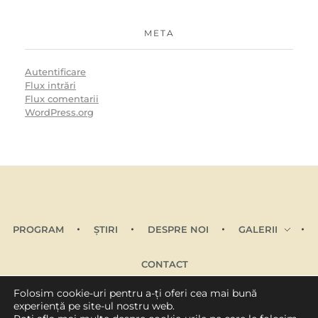
META
Autentificare
Flux intrări
Flux comentarii
WordPress.org
PROGRAM
ŞTIRI
DESPRE NOI
GALERII
CONTACT
Folosim cookie-uri pentru a-ți oferi cea mai bună
experiență pe site-ul nostru web.
© 2025 Fundația Casa Tradițiilor Ardelenești